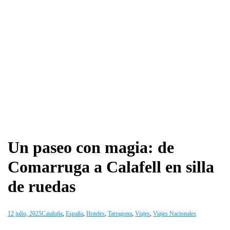
Un paseo con magia: de
Comarruga a Calafell en silla
de ruedas
12 julio, 2025
Cataluña
,
España
,
Hoteles
,
Tarragona
,
Viajes
,
Viajes Nacionales