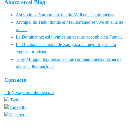
Ahora en el Blog
Así vivimos Narbonne-Côte du Midi en silla de ruedas
Archipel de Thau: donde el Mediterráneo se vive en silla de
ruedas
La Domitienne: así vivimos un destino accesible en Francia
La Oficina de Turismo de Zaragoza: el mejor lugar para
empezar tu visita
Tony Moggio: hay personas que cambian nuestra forma de
mirar la discapacidad
Contacto
info@viajerossinlimite.com
Twitter
LinkedIn
Facebook