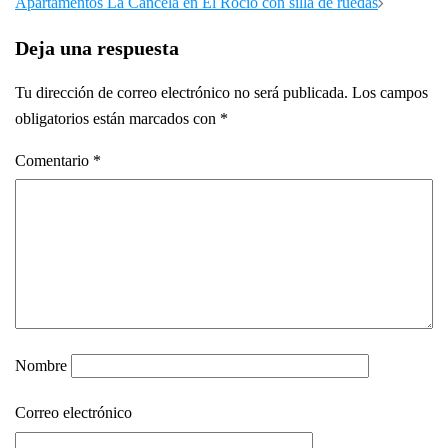
de
Apartamentos La Cancela en El Rocío con silla de ruedas
entradas
Deja una respuesta
Tu dirección de correo electrónico no será publicada.
Los campos
obligatorios están marcados con
*
Comentario
*
Nombre
Correo electrónico