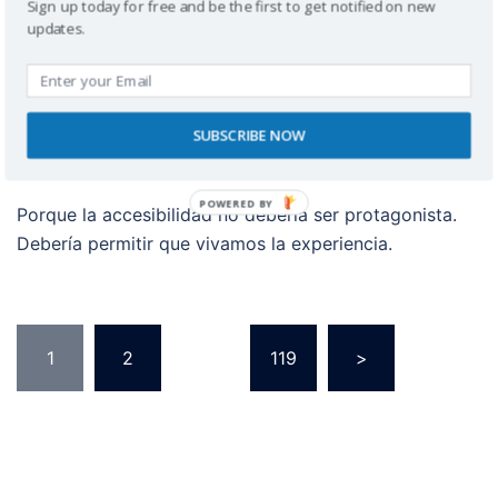
Sign up today for free and be the first to get notified on new
updates.
Todo lo que vivimos en Narbonne-Côte du Midi resultó
accesible para nosotros. Pero la accesibilidad no
necesita ser la protagonista del vídeo: se demuestra
viendo cómo paseamos, entramos, degustamos,
SUBSCRIBE NOW
descubrimos y disfrutamos.
POWERED BY
Porque la accesibilidad no debería ser protagonista.
Debería permitir que vivamos la experiencia.
1
2
…
119
>