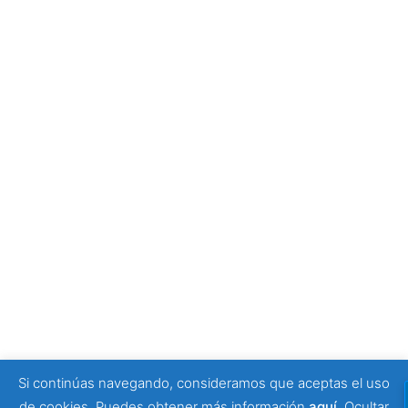
empezar tu visita
4 julio, 2026
Tony Moggio: hay personas que cambian nuestra
forma de mirar la discapacidad
25 junio, 2026
SPONSORS
Si continúas navegando, consideramos que aceptas el uso
© 2026 Viajeros Sin Límite -. Funciona gracias a
de cookies. Puedes obtener más información
aquí
.
Ocultar