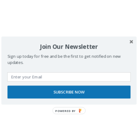
posible disfrutar de todo eso en silla de ruedas,
aunque aún hay margen de mejora en aspectos como
los baños adaptados. Seguiremos buscando,
explorando y compartiendo.
Hotel que elegimos para esta escapada:
Join Our Newsletter
Sign up today for free and be the first to get notified on new
Hotel Brisamar Suites
updates.
SUBSCRIBE NOW
POWERED BY
Buscador