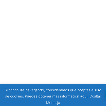
Tony Moggio: hay personas que cambian nuestra
forma de mirar la discapacidad
25 junio, 2026
SPONSORS
Si continúas navegando, consideramos que aceptas el uso
© 2026 Viajeros Sin Límite -. Funciona gracias a
de cookies. Puedes obtener más información
aquí
.
Ocultar
Sydney
Mensaje