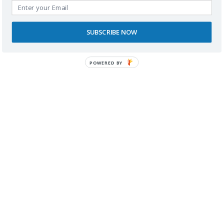
no necesita llamar la atención.
¿Te has encontrado alguna vez con una habitación
SUBSCRIBE NOW
accesible especialmente bien diseñada… o justo lo
contrario? Me encantará leerte en comentarios.
POWERED BY
1
2
…
28
>
Buscador