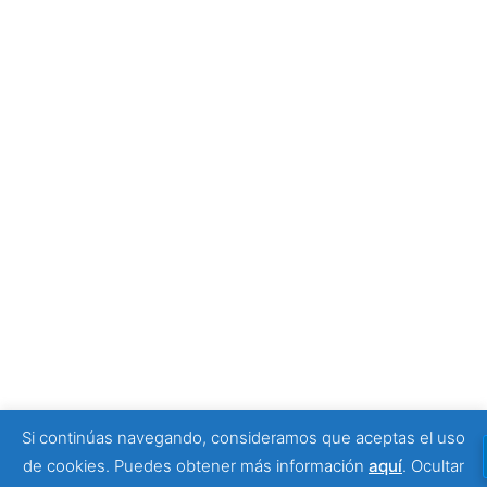
empezar tu visita
4 julio, 2026
Tony Moggio: hay personas que cambian nuestra
forma de mirar la discapacidad
25 junio, 2026
SPONSORS
Si continúas navegando, consideramos que aceptas el uso
© 2026 Viajeros Sin Límite -. Funciona gracias a
de cookies. Puedes obtener más información
aquí
.
Ocultar
Sydney