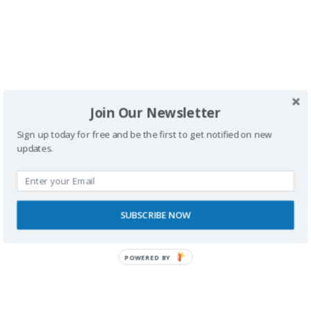
los baños adaptados. Seguiremos buscando,
explorando y compartiendo.
Hotel que elegimos para esta escapada:
Hotel Brisamar Suites
Join Our Newsletter
Sign up today for free and be the first to get notified on new
updates.
1
2
>
SUBSCRIBE NOW
POWERED BY
Buscador