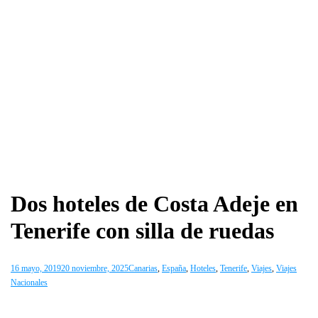
Dos hoteles de Costa Adeje en
Tenerife con silla de ruedas
16 mayo, 2019
20 noviembre, 2025
Canarias
,
España
,
Hoteles
,
Tenerife
,
Viajes
,
Viajes
Nacionales