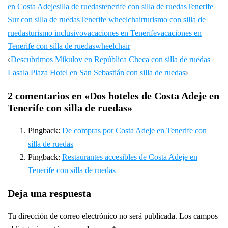
en Costa Adeje
silla de ruedas
tenerife con silla de ruedas
Tenerife
Sur con silla de ruedas
Tenerife wheelchair
turismo con silla de
ruedas
turismo inclusivo
vacaciones en Tenerife
vacaciones en
Tenerife con silla de ruedas
wheelchair
Navegación
Descubrimos Mikulov en República Checa con silla de ruedas
de
Lasala Plaza Hotel en San Sebastián con silla de ruedas
entradas
2 comentarios en «
Dos hoteles de Costa Adeje en
Tenerife con silla de ruedas
»
Pingback:
De compras por Costa Adeje en Tenerife con
silla de ruedas
Pingback:
Restaurantes accesibles de Costa Adeje en
Tenerife con silla de ruedas
Deja una respuesta
Tu dirección de correo electrónico no será publicada.
Los campos