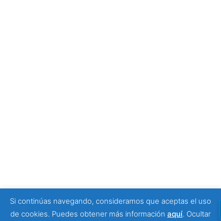
empezar tu visita
4 julio, 2026
Tony Moggio: hay personas que cambian nuestra
forma de mirar la discapacidad
25 junio, 2026
SPONSORS
Si continúas navegando, consideramos que aceptas el uso
© 2026 Viajeros Sin Límite -. Funciona gracias a
de cookies. Puedes obtener más información
aquí
.
Ocultar