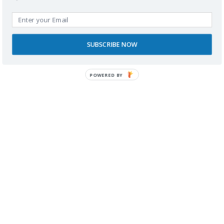
Buscador
SUBSCRIBE NOW
POWERED BY
SPONSORS