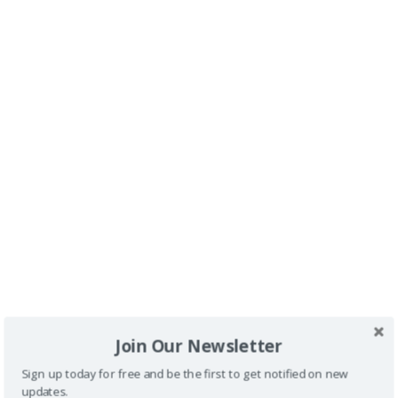
Dónde dormir en Costa Adeje:
Hotel Iberostar Sábila
en Tenerife con silla de ruedas
.
Dos hoteles
accesibles de Costa Adeje
.
Dónde comer en Costa Adeje:
Restaurantes
accesibles en Costa Adeje con silla de ruedas
1
2
…
11
>
Join Our Newsletter
Sign up today for free and be the first to get notified on new
updates.