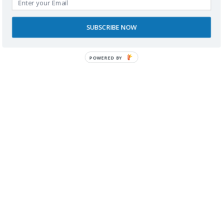
decir que todo funciona perfectamente o que todo es
imposible.
SUBSCRIBE NOW
Pero la realidad casi nunca es así.
POWERED BY
Valldemossa tiene barreras evidentes para personas
con movilidad reducida. Eso es indiscutible. Pero
también ofrece lugares maravillosos, personas
dispuestas a ayudar y experiencias que merecen
muchísimo la pena.
Por eso creo tanto en mostrar los destinos desde
dentro, explicando tanto las dificultades como las
posibilidades.
Porque viajar con discapacidad no consiste
únicamente en buscar destinos perfectos.