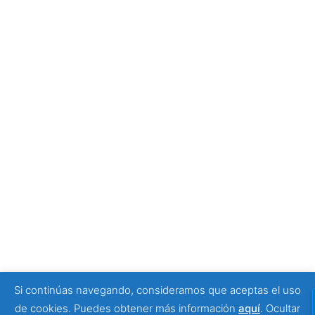
empezar tu visita
4 julio, 2026
Tony Moggio: hay personas que cambian nuestra
forma de mirar la discapacidad
25 junio, 2026
SPONSORS
Si continúas navegando, consideramos que aceptas el uso
© 2026 Viajeros Sin Límite -. Funciona gracias a
de cookies. Puedes obtener más información
aquí
.
Ocultar