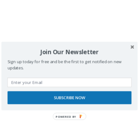
Pingback:
Viajeros Sin Limite - Un 2013 sin límite con
silla de ruedas
Pingback:
Viajeros Sin Limite - En quad por Costa
Join Our Newsletter
Brava con silla de ruedas
Sign up today for free and be the first to get notified on new
updates.
Deja una respuesta
SUBSCRIBE NOW
Tu dirección de correo electrónico no será
publicada.
Los campos obligatorios están
marcados con
*
POWERED BY
Comentario
*