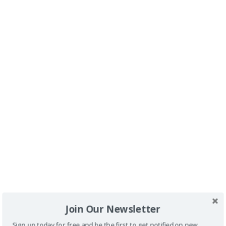
Dónde comer en Narbonne:
Restaurantes con silla de
ruedas de Narbonne en el sur de Francia
.
Dónde dormir en Narbonne:
Hotel Ile du Gua con silla
de ruedas
1
2
…
5
>
Join Our Newsletter
Sign up today for free and be the first to get notified on new