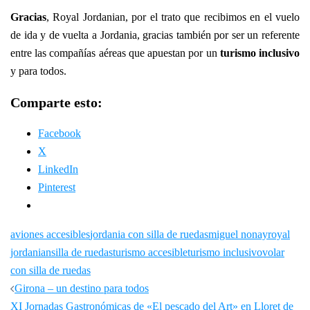
Gracias
, Royal Jordanian, por el trato que recibimos en el vuelo
de ida y de vuelta a Jordania, gracias también por ser un referente
entre las compañías aéreas que apuestan por un
turismo inclusivo
y para todos.
Comparte esto:
Facebook
X
LinkedIn
Pinterest
aviones accesibles
jordania con silla de ruedas
miguel nonay
royal
jordanian
silla de ruedas
turismo accesible
turismo inclusivo
volar
con silla de ruedas
Navegación
Girona – un destino para todos
de
XI Jornadas Gastronómicas de «El pescado del Art» en Lloret de