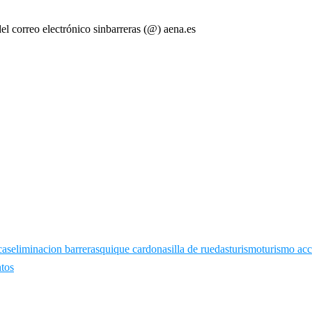
del correo electrónico sinbarreras (@) aena.es
cas
eliminacion barreras
quique cardona
silla de ruedas
turismo
turismo acc
ntos