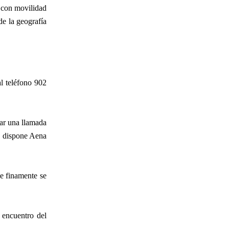
s con movilidad
de la geografía
l teléfono 902
zar una llamada
ue dispone Aena
ue finamente se
 encuentro del