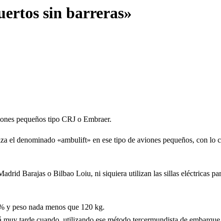
ertos sin barreras
»
viones pequeños tipo CRJ o Embraer.
iza el denominado «ambulift» en ese tipo de aviones pequeños, con lo
rid Barajas o Bilbao Loiu, ni siquiera utilizan las sillas eléctricas par
0% y peso nada menos que 120 kg.
rá muy tarde cuando, utilizando ese método tercermundista de embarque