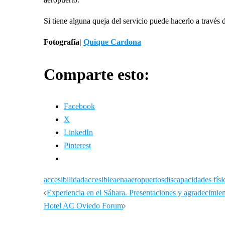
Si tiene alguna queja del servicio puede hacerlo a través 
Fotografía|
Quique Cardona
Comparte esto:
Facebook
X
LinkedIn
Pinterest
accesibilidad
accesible
aena
aeropuertos
discapacidades físi
Navegación
Experiencia en el Sáhara. Presentaciones y agradecimie
Hotel AC Oviedo Forum
de