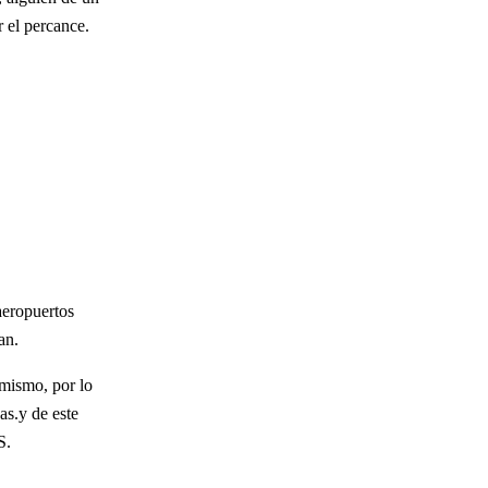
r el percance.
aeropuertos
an.
 mismo, por lo
as.y de este
S.