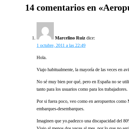
14 comentarios en «
Aeropu
entradas
Marcelino Ruiz
dice:
1 octubre, 2011 a las 22:49
Hola.
Viajo habitualmente, la mayoría de las veces en a
No sé muy bien por qué, pero en España no se util
tanto para los usuarios como para los trabajadores.
Por si fuera poco, veo como en aeropuertos como Mad
embarques-desembarques.
Imaginen que yo.padezco una discapacidad del 8
Viajo al menos dos veces al mes, por lo que no se