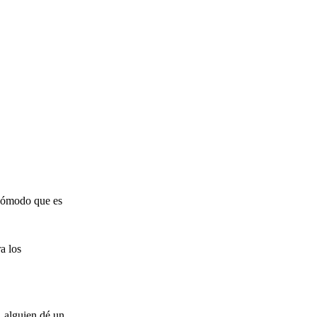
 cómodo que es
a los
, alguien dé un