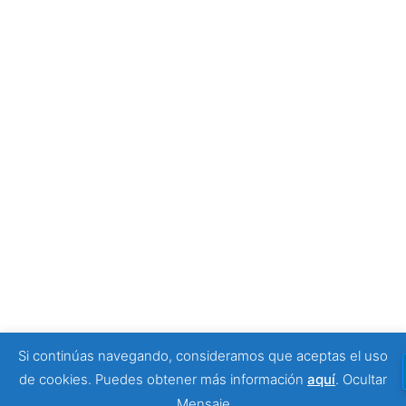
Tony Moggio: hay personas que cambian nuestra
forma de mirar la discapacidad
25 junio, 2026
SPONSORS
Si continúas navegando, consideramos que aceptas el uso
© 2026 Viajeros Sin Límite -. Funciona gracias a
de cookies. Puedes obtener más información
aquí
.
Ocultar
Sydney
Mensaje