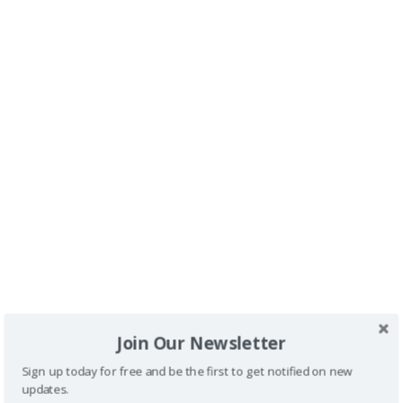
Como siempre tenéis la
Guía de Accesibilidad
realizada por mi
y que podéis descargar
gratis
tan
solo con la
suscripción
también
gratuit
a, a nuestra
Newsletter
mensual.
Gracias
por acompañarme.
1
2
…
51
>
Join Our Newsletter
Sign up today for free and be the first to get notified on new
Buscador
updates.