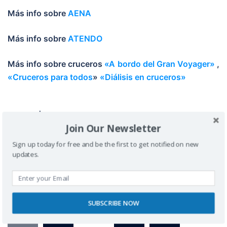
Más info sobre
AENA
Más info sobre
ATENDO
Más info sobre cruceros
«A bordo del Gran Voyager»
,
«Cruceros para todos
»
«Diálisis en cruceros»
Edición |
Miguel N
(
@asaltodemata
)
Join Our Newsletter
Fotos |
Miguel N
Sign up today for free and be the first to get notified on new
updates.
SUBSCRIBE NOW
1
2
…
9
>