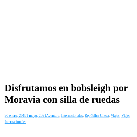
Disfrutamos en bobsleigh por
Moravia con silla de ruedas
20 enero, 2019
1 mayo, 2021
Aventura
,
Internacionales
,
República Checa
,
Viajes
,
Viajes
Internacionales