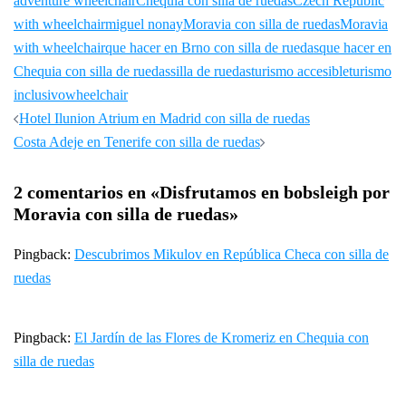
adventure wheelchair
Chequia con silla de ruedas
Czech Republic
with wheelchair
miguel nonay
Moravia con silla de ruedas
Moravia
with wheelchair
que hacer en Brno con silla de ruedas
que hacer en
Chequia con silla de ruedas
silla de ruedas
turismo accesible
turismo
inclusivo
wheelchair
Navegación
Hotel Ilunion Atrium en Madrid con silla de ruedas
de
Costa Adeje en Tenerife con silla de ruedas
entradas
2 comentarios en «
Disfrutamos en bobsleigh por
Moravia con silla de ruedas
»
Pingback:
Descubrimos Mikulov en República Checa con silla de
ruedas
Pingback:
El Jardín de las Flores de Kromeriz en Chequia con
silla de ruedas