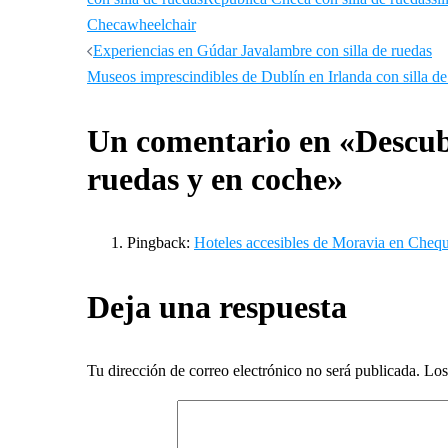
Checa
wheelchair
Navegación
Experiencias en Gúdar Javalambre con silla de ruedas
Museos imprescindibles de Dublín en Irlanda con silla de
de
Un comentario en «
Descub
entradas
ruedas y en coche
»
Pingback:
Hoteles accesibles de Moravia en Chequi
Deja una respuesta
Tu dirección de correo electrónico no será publicada.
Los