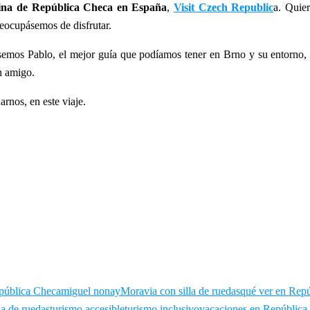
ina de República Checa en España
,
Visit Czech Republic
a. Quier
eocupásemos de disfrutar.
ásemos Pablo, el mejor guía que podíamos tener en Brno y su entorno, 
n amigo.
rnos, en este viaje.
epública Checa
miguel nonay
Moravia con silla de ruedas
qué ver en Rep
lla de ruedas
turismo accesible
turismo inclusivo
vacaciones en República