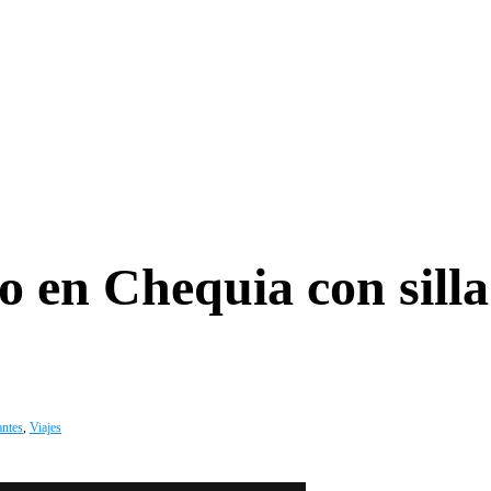
 en Chequia con silla
antes
,
Viajes