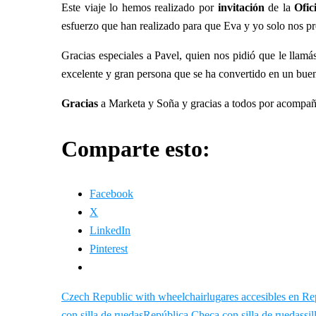
Este viaje lo hemos realizado por
invitación
de la
Ofic
esfuerzo que han realizado para que Eva y yo solo nos pr
Gracias especiales a Pavel, quien nos pidió que le llam
excelente y gran persona que se ha convertido en un bue
Gracias
a Marketa y Soña y gracias a todos por acompaña
Comparte esto:
Facebook
X
LinkedIn
Pinterest
Czech Republic with wheelchair
lugares accesibles en R
con silla de ruedas
República Checa con silla de ruedas
si