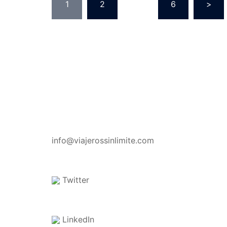
1
2
…
6
>
CONTACTO
info@viajerossinlimite.com
Twitter
LinkedIn