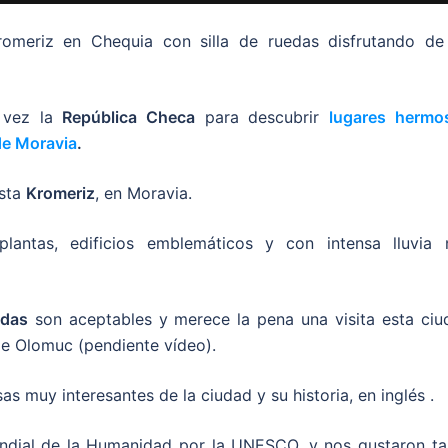
romeriz en Chequia con silla de ruedas disfrutando de
a vez la
República Checa
para descubrir
lugares hermo
 de Moravia
.
asta
Kromeriz
, en Moravia.
lantas, edificios emblemáticos y con intensa lluvia 
edas
son aceptables y merece la pena una visita esta ciu
de Olomuc (pendiente vídeo).
 muy interesantes de la ciudad y su historia, en inglés .
undial de la Humanidad por la UNESCO, y nos gustaron ta