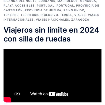
IRLANDA DEL NORTE
,
JORDANIA
,
MARRUECOS
,
MENORCA
,
PLAYA ACCESIBLES
,
PORTUGAL
,
PORTUGAL
,
PROVINCIA DE
CASTELLÓN
,
PROVINCIA DE HUELVA
,
REINO UNIDO
,
TENERIFE
,
TERRITORIO INCLUSIVO
,
TERUEL
,
VIAJES
,
VIAJES
INTERNACIONALES
,
VIAJES NACIONALES
,
ZARAGOZA
Viajeros sin límite en 2024
con silla de ruedas