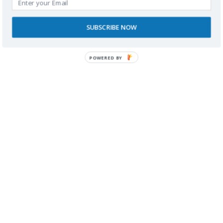
decir que todo funciona perfectamente o que todo es
imposible.
SUBSCRIBE NOW
Pero la realidad casi nunca es así.
POWERED BY
Valldemossa tiene barreras evidentes para personas
con movilidad reducida. Eso es indiscutible. Pero
también ofrece lugares maravillosos, personas
dispuestas a ayudar y experiencias que merecen
muchísimo la pena.
Por eso creo tanto en mostrar los destinos desde
dentro, explicando tanto las dificultades como las
posibilidades.
Porque viajar con discapacidad no consiste
únicamente en buscar destinos perfectos.