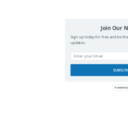
Join Our 
Sign up today for free and be the 
© 2026 Viajeros Sin Límite -. Funciona gracias a
updates.
Sydney
SUBSCR
POWERE