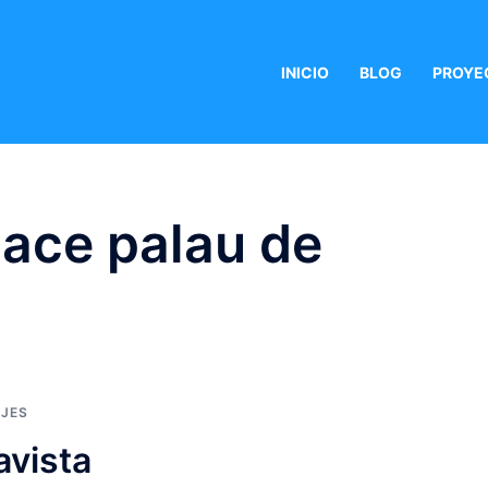
INICIO
BLOG
PROYE
 ace palau de
AJES
avista