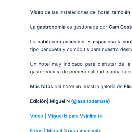
Vídeo
de las instalaciones del hotel,
también
La
gastronomía
es gestionada por
Cam Cost
La
habitación accesible
es
espaciosa
y
con
tipo banqueta y comóditis para nuestro desca
Un hotel muy indicado para disfrutar de la
gastronómica de primera calidad marinada co
Más fotos
del hotel
en
nuestra galería de
Fli
Edición| Miguel N (
@asaltodemata
)
Vídeo | Miguel N para Vsinlimite
Fotos | Miguel N para Vsinlimite