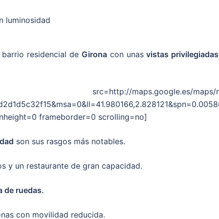
 barrio residencial de
Girona
con unas
vistas privilegiadas
ttp://maps.google.es/maps/m
d1d5c32f15&msa=0&ll=41.980166,2.828121&spn=0.0058
height=0 frameborder=0 scrolling=no]
idad
son sus rasgos más notables.
os y un restaurante de gran capacidad.
la de ruedas.
nas con movilidad reducida.