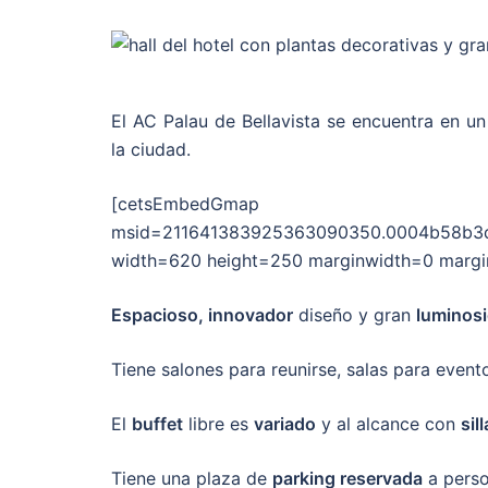
El AC Palau de Bellavista se encuentra en un
la ciudad.
[cetsEmbedGmap src=h
msid=211641383925363090350.0004b58b3d2
width=620 height=250 marginwidth=0 margin
Espacioso, innovador
diseño y gran
luminos
Tiene salones para reunirse, salas para event
El
buffet
libre es
variado
y al alcance con
sil
Tiene una plaza de
parking reservada
a perso