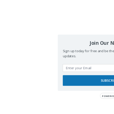
Join Our 
Sign up today for free and be the 
© 2026 Viajeros Sin Límite -. Funciona gracias a
updates.
Sydney
SUBSCR
POWERE