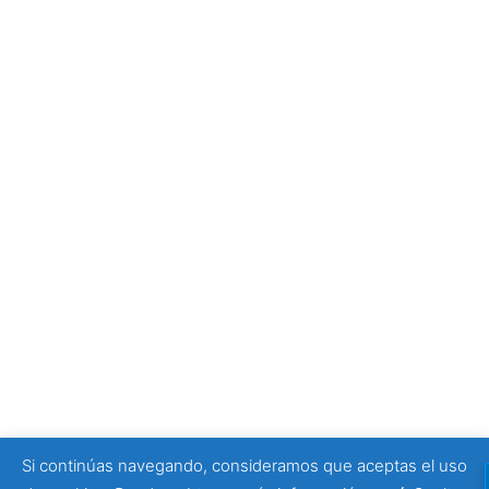
La Oficina de Turismo de Zaragoza: el mejor lugar para
empezar tu visita
4 julio, 2026
Tony Moggio: hay personas que cambian nuestra
forma de mirar la discapacidad
25 junio, 2026
SPONSORS
Si continúas navegando, consideramos que aceptas el uso
© 2026 Viajeros Sin Límite -. Funciona gracias a