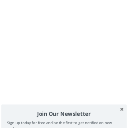
en Tenerife con silla de ruedas
.
Dónde dormir en Costa Adeje:
Hotel Iberostar Sábila
en Tenerife con silla de ruedas
.
Dos hoteles
accesibles de Costa Adeje
.
<
1
…
3
4
5
>
Join Our Newsletter
Sign up today for free and be the first to get notified on new