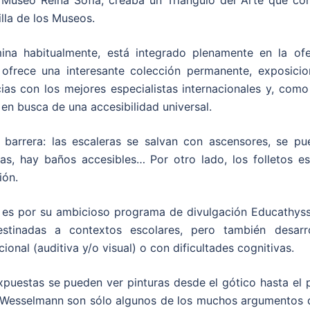
 Museo Reina Sofía, creaba un Triángulo del Arte que con
lla de los Museos.
a habitualmente, está integrado plenamente en la ofe
o ofrece una interesante colección permanente, exposicio
as con los mejores especialistas internacionales y, como
n busca de una accesibilidad universal.
 barrera: las escaleras se salvan con ascensores, se pu
as, hay baños accesibles… Por otro lado, los folletos es
ión.
n es por su ambicioso programa de divulgación Educathyss
stinadas a contextos escolares, pero también desarro
onal (auditiva y/o visual) o con dificultades cognitivas.
puestas se pueden ver pinturas desde el gótico hasta el 
o Wesselmann son sólo algunos de los muchos argumentos 