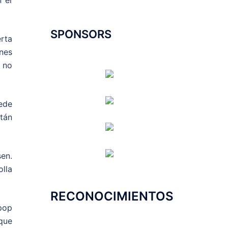
 el
SPONSORS
rta
nes
 no
ede
tán
en.
lla
RECONOCIMIENTOS
pop
que