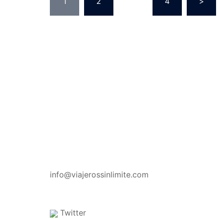
1
2
…
4
>
CONTACTO
info@viajerossinlimite.com
Twitter