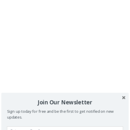
inolvidable
,
Hotel Carlemany
,
Hotel AC Palau de
Bellavista
,
Bodegas del Empordà con silla de ruedas
Gracias a todos por acompañarnos.
1
2
…
5
>
Join Our Newsletter
Buscador
Sign up today for free and be the first to get notified on new
updates.