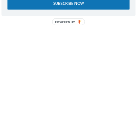
Comparte esto:
SUBSCRIBE NOW
Facebook
X
LinkedIn
Pinterest
DESTINOS ACCESIBLES
MALLORCA POLLENÇA ACCESIBILIDAD
TURISMO ACCESIBLE EN SILLA DE RUEDAS
VIAJAR CON DISCAPACIDAD
Los puse en una silla de ruedas y se quedaron
en silencio
Cádiz accesible: qué ver, cómo moverse y vivir la
ciudad sin límites