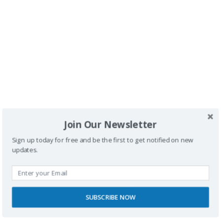
El Teatro Romano de Zaragoza con silla de ruedas
.
El Palacio de la Aljafería con silla de ruedas
.
Comparte esto:
Facebook
X
LinkedIn
Pinterest
#ACCESIBILIDADENZARAGOZA
#EXPERIENCIAINCLUSIVA
#EXPLORANDOSINLÍMITES
#PATRIMONIOACCESIBLE
Join Our Newsletter
#TURISMOPARATODOS
#ZARAGOZAADAPTADA
Sign up today for free and be the first to get notified on new
#ZARAGOZAINCLUSIVA
#ZARAGOZASINBARRERAS
updates.
MIGUELNONAY
TURISMOACCESIBLE
TURISMOINCLUSIVO
SUBSCRIBE NOW
Una excursión en Joëlette por la Costa Blanca