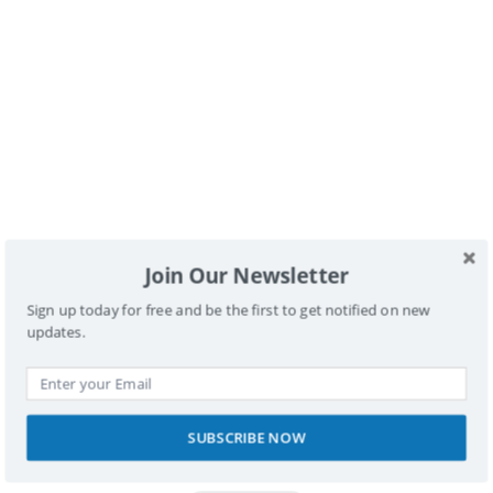
Tu dirección de correo electrónico no será
publicada.
Los campos obligatorios están
marcados con
*
Comentario
*
Join Our Newsletter
Sign up today for free and be the first to get notified on new
Nombre
updates.
SUBSCRIBE NOW
Correo electrónico