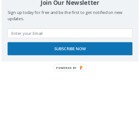
Join Our Newsletter
Comparte esto:
Sign up today for free and be the first to get notified on new
Facebook
X
LinkedIn
Pinterest
updates.
DESTINO ZARAGOZA
DESTINO ZARAGOZA ACCESIBLE
PARQUE DE ZARAGOZA
PARQUE DEL AGUA
SUBSCRIBE NOW
QUÉ HACER EN ZARAGOZA
QUÉ HACER EN ZARAGOZA CON SILLA DE RUEDAS
POWERED BY
RECINTO EXPO 2008
SILLA DE RUEDAS
TURISMO CON SILLA DE RUEDAS
VACACIONES EN ZARAGOZA
ZARAGOZA 4 ALL
ZARAGOZA ACCESIBLE
ZARAGOZA CON SILLA DE RUEDAS
ZARAGOZA EN HANDBIKE
ZARAGOZA INCLUSIVA
ZARAGOZA WHEELCHAIR