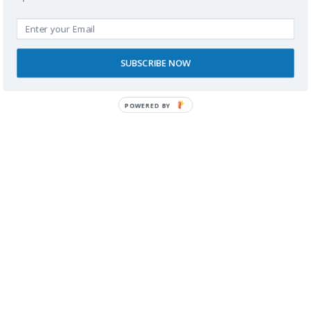
Pingback:
Ocio y compras en Oviedo en silla de ruedas
SUBSCRIBE NOW
Pingback:
El centro histórico e iglesias de Oviedo con
handbike
POWERED BY
Deja una respuesta
Tu dirección de correo electrónico no será
publicada.
Los campos obligatorios están
marcados con
*
Comentario
*