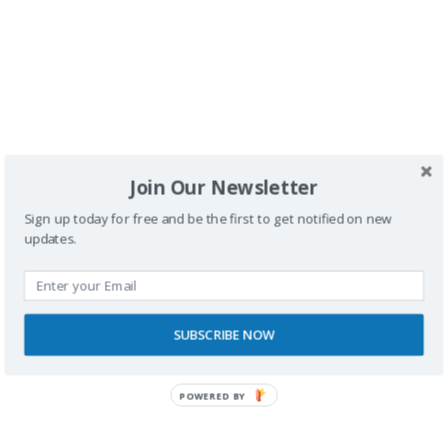
27 AGOSTO, 2022 A LAS 14:40
Puede hacerlo por correo electrónico a
través del blog o a través de las redes
sociales. El teléf es PRI-VA-DO. No soy
agencia de viajes, por las dudas. Gracias
por su interés. Saludos
Join Our Newsletter
Responder
Sign up today for free and be the first to get notified on new
updates.
Deja una respuesta
SUBSCRIBE NOW
Tu dirección de correo electrónico no será
publicada.
Los campos obligatorios están
POWERED BY
marcados con
*