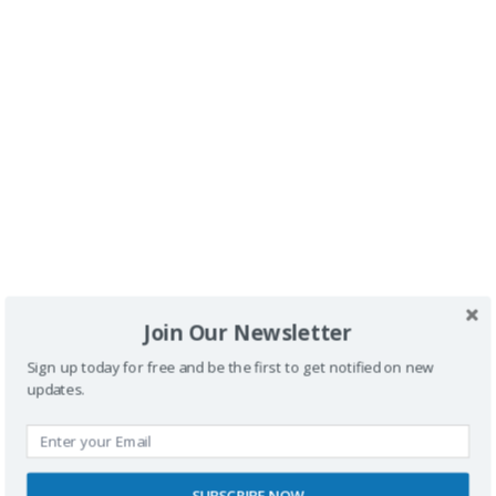
Deja una respuesta
Tu dirección de correo electrónico no será
publicada.
Los campos obligatorios están
marcados con
*
Comentario
*
Join Our Newsletter
Sign up today for free and be the first to get notified on new
updates.
Nombre
SUBSCRIBE NOW