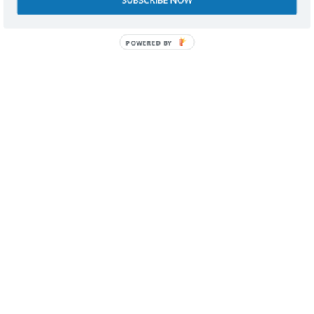
POWERED BY
Correo electrónico
Web
Guarda mi nombre, correo electrónico y web en
este navegador para la próxima vez que
comente.