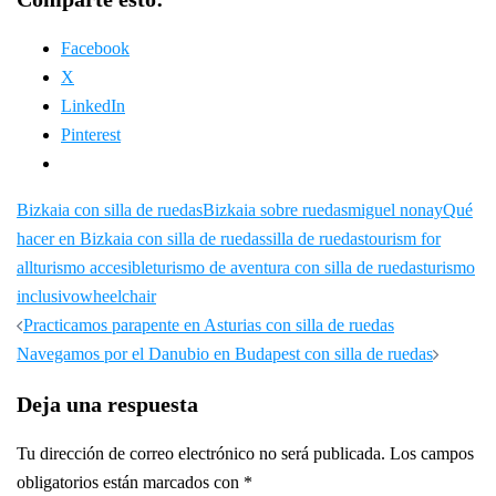
Facebook
X
LinkedIn
Pinterest
Bizkaia con silla de ruedas
Bizkaia sobre ruedas
miguel nonay
Qué
hacer en Bizkaia con silla de ruedas
silla de ruedas
tourism for
all
turismo accesible
turismo de aventura con silla de ruedas
turismo
inclusivo
wheelchair
Navegación
Practicamos parapente en Asturias con silla de ruedas
de
Navegamos por el Danubio en Budapest con silla de ruedas
entradas
Deja una respuesta
Tu dirección de correo electrónico no será publicada.
Los campos
obligatorios están marcados con
*