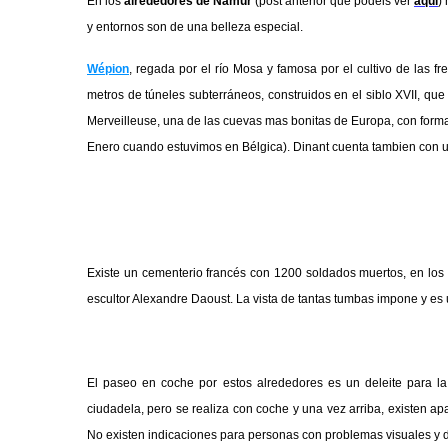
En los
alrededores de Namur
(post anterior que podéis ver
aquí
)
y entornos son de una belleza especial.
Wépion
, regada por el río Mosa y famosa por el cultivo de las fr
metros de túneles subterráneos, construidos en el siblo XVII, qu
Merveilleuse, una de las cuevas mas bonitas de Europa, con forma
Enero cuando estuvimos en Bélgica). Dinant cuenta tambien con u
Existe un cementerio francés con 1200 soldados muertos, en los
escultor Alexandre Daoust.
La vista de tantas tumbas impone y es
El paseo en coche por estos alrededores es un deleite para la 
ciudadela, pero se realiza con coche y una vez arriba, existen apa
No existen indicaciones para personas con problemas visuales y d