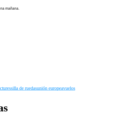
 una mañana.
ictures
silla de ruedas
unión europea
vuelos
as