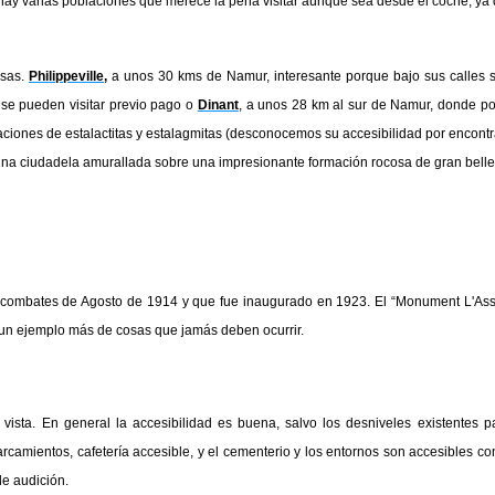
 hay varias poblaciones que merece la pena visitar aunque sea desde el coche, ya 
esas.
Philippeville,
a unos 30 kms de Namur, interesante porque bajo sus calles 
e se pueden visitar previo pago o
Dinant
, a unos 28 km al sur de Namur, donde po
ciones de estalactitas y estalagmitas (desconocemos su accesibilidad por encont
na ciudadela amurallada sobre una impresionante formación rocosa de gran belle
 combates de Agosto de 1914 y que fue inaugurado en 1923. El “Monument L'Assa
 un ejemplo más de cosas que jamás deben ocurrir.
vista.
En general la accesibilidad es buena, salvo los desniveles existentes p
rcamientos, cafetería accesible, y el cementerio y los entornos son accesibles con
e audición.