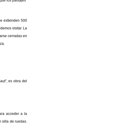
que los paisajes
se extienden 500
demos visitar La
rarse cerradas en
za.
ut”, es obra del
ara acceder a la
 silla de ruedas.