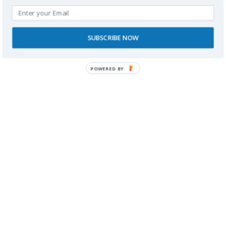
Como viajar de Barcelona a Menorca con coche y silla
de ruedas
.
SUBSCRIBE NOW
Lugares accesibles en Menorca con silla de ruedas
.
POWERED BY
1
2
…
5
>
Buscador