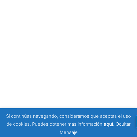
Tony Moggio: hay personas que cambian nuestra
forma de mirar la discapacidad
25 junio, 2026
SPONSORS
Si continúas navegando, consideramos que aceptas el uso
© 2026 Viajeros Sin Límite -. Funciona gracias a
de cookies. Puedes obtener más información
aquí
.
Ocultar
Sydney
Mensaje