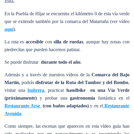
zona.
En la Puebla de Híjar se encuentra el kilómetro 0 de esta vía verde
que se extiende también por la comarca del Matarraña (ver vídeo
aquí
).
La ruta es
accesible
con
silla de ruedas
, aunque hay zonas con
piedrecitas que pueden hacernos patinar.
Se puede disfrutar
durante todo el año
.
Además y a través de nuestros vídeos de la
Comarca del Bajo
Martín,
podrás
disfrutar de la Ruta del Tambor y del Bombo
,
visitar una
buitrera
, practicar
handbike
en una Vía Verde
(próximamente)
y probar una
gastronomía
fantástica en el
Restaurante Arse
(con baños adaptados)
y en el
Restaurante
Avenida
.
Como siempre, las escenas que aparecen en esta vídeo guía han
sido realizadas por mi personalmente y os recomiendo las