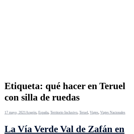
Etiqueta:
qué hacer en Teruel
con silla de ruedas
17 mayo, 2021
Aragón
,
España
,
Territorio Inclusivo
,
Teruel
,
Viajes
,
Viajes Nacionales
La Vía Verde Val de Zafán en