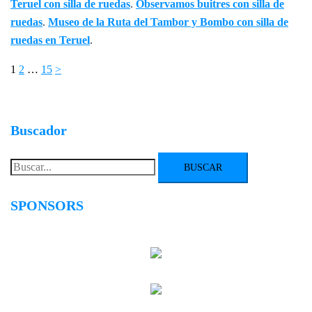
Teruel con silla de ruedas
.
Observamos buitres con silla de
ruedas
.
Museo de la Ruta del Tambor y Bombo con silla de
ruedas en Teruel
.
Paginación
1
2
…
15
>
de
entradas
Buscador
Buscar:
SPONSORS