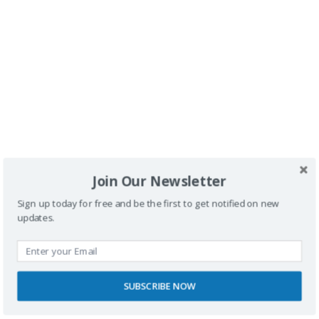
Vidal Díez.
Qué ver y hacer en Aranjuez:
Aranjuez con silla de
ruedas y handbike
Aranjuez en handbike por los Sotos
Históricos
Dónde dormir:
Hotel NH Collection Palacio de
Aranjuez con silla de ruedas
Dónde comer en Aranjuez:
Tres restaurantes
Join Our Newsletter
comprobados por mi con silla de ruedas
.
Sign up today for free and be the first to get notified on new
updates.
<
1
…
5
6
7
SUBSCRIBE NOW
>