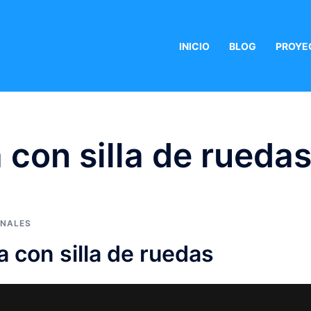
INICIO
BLOG
PROYE
 con silla de rueda
ONALES
 con silla de ruedas