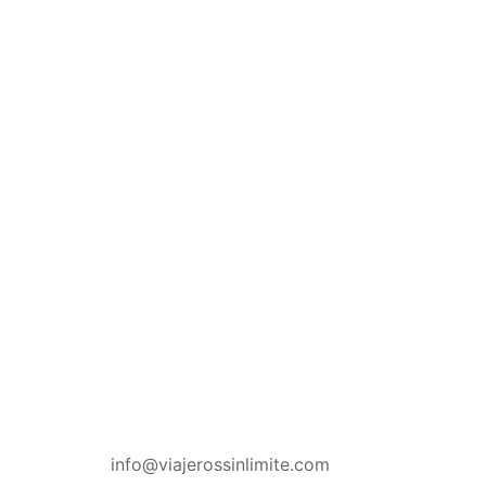
CONTACTO
info@viajerossinlimite.com