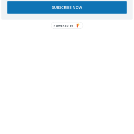
SUBSCRIBE NOW
hoteles accesibles en la Provincia de Castellón
comprobados por mi
POWERED BY
Buscador