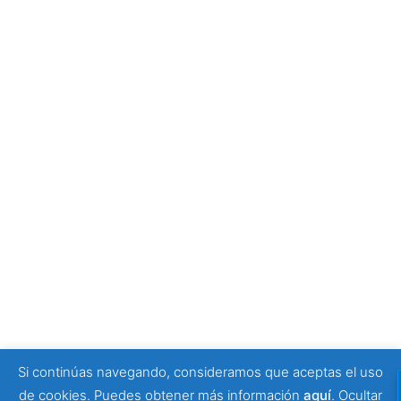
empezar tu visita
4 julio, 2026
Tony Moggio: hay personas que cambian nuestra
forma de mirar la discapacidad
25 junio, 2026
SPONSORS
Si continúas navegando, consideramos que aceptas el uso
© 2026 Viajeros Sin Límite -. Funciona gracias a
de cookies. Puedes obtener más información
aquí
.
Ocultar