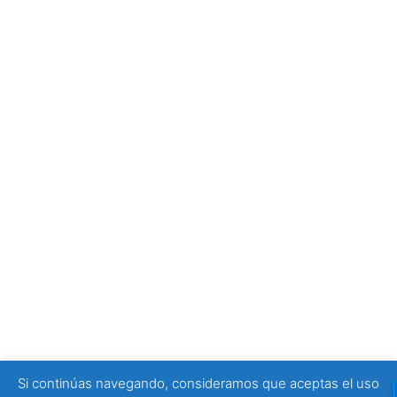
La Oficina de Turismo de Zaragoza: el mejor lugar para
empezar tu visita
4 julio, 2026
Tony Moggio: hay personas que cambian nuestra
forma de mirar la discapacidad
25 junio, 2026
SPONSORS
Si continúas navegando, consideramos que aceptas el uso