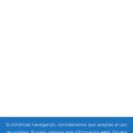
empezar tu visita
4 julio, 2026
Tony Moggio: hay personas que cambian nuestra
forma de mirar la discapacidad
25 junio, 2026
SPONSORS
Si continúas navegando, consideramos que aceptas el uso
© 2026 Viajeros Sin Límite -. Funciona gracias a
de cookies. Puedes obtener más información
aquí
.
Ocultar