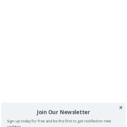
El Jardín de las Flores de Kromeric en República Checa
con silla de ruedas
Olomuc en Moravia por República Checa con silla de
ruedas
<
1
2
3
…
12
>
Join Our Newsletter
Sign up today for free and be the first to get notified on new
updates.