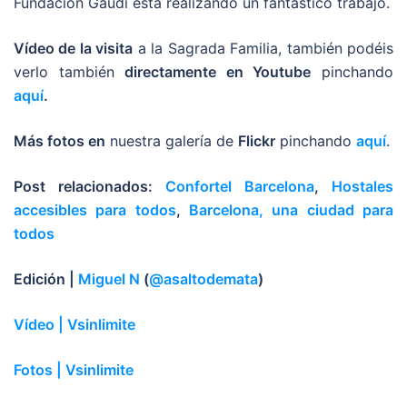
Fundación Gaudí está realizando un fantástico trabajo.
Vídeo de la visita
a la Sagrada Familia, también podéis
verlo también
directamente en Youtube
pinchando
aquí
.
Más fotos en
nuestra galería de
Flickr
pinchando
aquí
.
Post relacionados:
Confortel Barcelona
,
Hostales
accesibles para todos
,
Barcelona, una ciudad para
todos
Edición |
Miguel N
(
@asaltodemata
)
Vídeo | Vsinlimite
Fotos | Vsinlimite