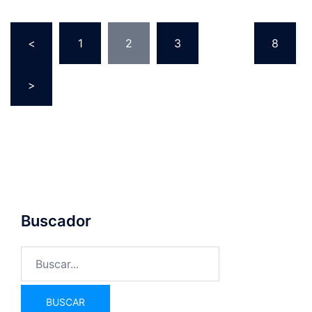
<
1
2
3
…
8
>
Buscador