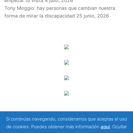
empezar tu visita
4 julio, 2026
Tony Moggio: hay personas que cambian nuestra
forma de mirar la discapacidad
25 junio, 2026
SPONSORS
Si continúas navegando, consideramos que aceptas el uso
© 2026 Viajeros Sin Límite -. Funciona gracias a
de cookies. Puedes obtener más información
aquí
.
Ocultar
Sydney