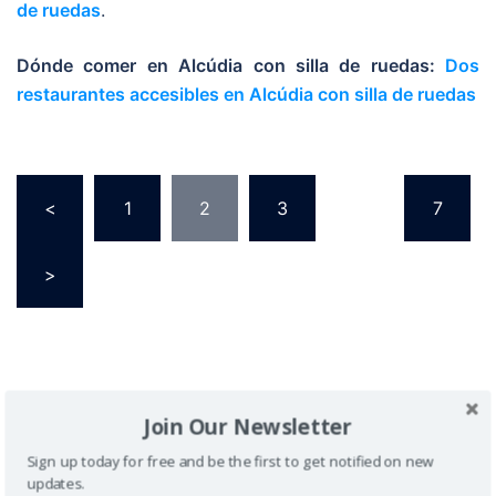
de ruedas
.
Dónde comer en Alcúdia con silla de ruedas:
Dos
restaurantes accesibles en Alcúdia con silla de ruedas
<
1
2
3
…
7
>
Join Our Newsletter
Sign up today for free and be the first to get notified on new
updates.
Buscador