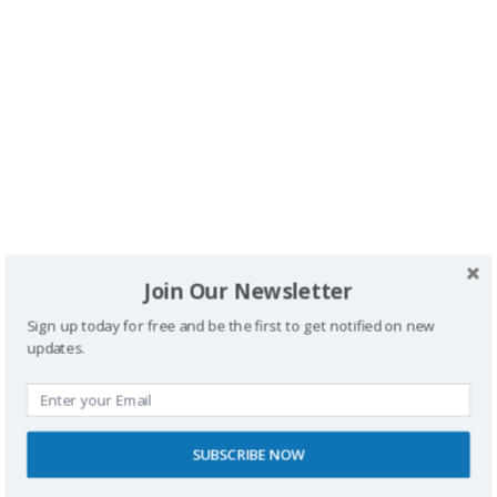
Deja una respuesta
Tu dirección de correo electrónico no será
publicada.
Los campos obligatorios están
marcados con
*
Comentario
*
Join Our Newsletter
Sign up today for free and be the first to get notified on new
updates.
Nombre
SUBSCRIBE NOW