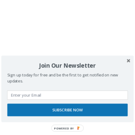
Pingback:
Benidorm con silla de ruedas y con amigos
Pingback:
Benidorm con silla de ruedas y con amigos
Pingback:
Restaurantes accesibles en Benidorm con
Join Our Newsletter
silla de ruedas
Sign up today for free and be the first to get notified on new
updates.
Pingback:
El vídeo promo de 2022 con silla de ruedas
Pingback:
Serra Gelada con scooter eléctrico en
SUBSCRIBE NOW
Benidorm
POWERED BY
Pingback:
Visitamos Sierra Cortina en Benidorm con