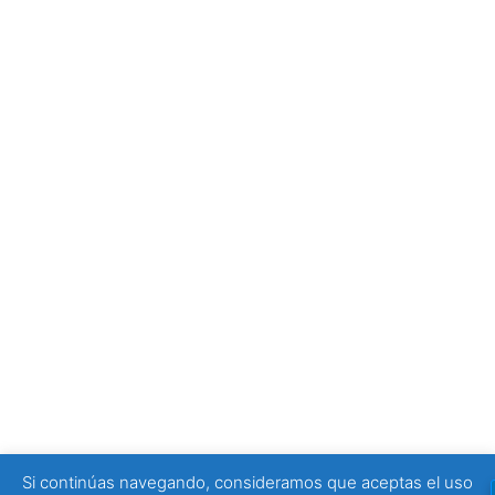
La Oficina de Turismo de Zaragoza: el mejor lugar para
empezar tu visita
4 julio, 2026
Tony Moggio: hay personas que cambian nuestra
forma de mirar la discapacidad
25 junio, 2026
SPONSORS
Si continúas navegando, consideramos que aceptas el uso