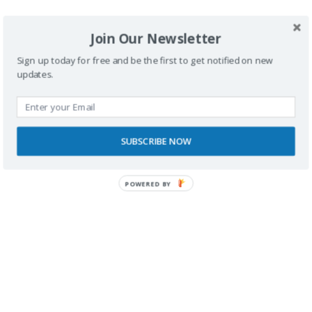
Deja una respuesta
Join Our Newsletter
Sign up today for free and be the first to get notified on new
Tu dirección de correo electrónico no será
updates.
publicada.
Los campos obligatorios están
marcados con
*
SUBSCRIBE NOW
Comentario
*
POWERED BY
Nombre