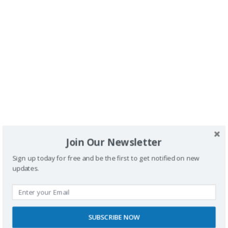
hay que vivir.
Abrazos!!!
Responder
Cincuentones viajeros
dice:
13 MARZO, 2011 A LAS 23:34
Miguel muy bueno que te invitaran a este
evento, una persona como tú puede aportar
muchísimo, pues no pierdes la ocasión para
Join Our Newsletter
dar alguna idea para que las estancias en
Sign up today for free and be the first to get notified on new
los lugares sean perfectas para todos.
updates.
Sigue así.
Saludos.
SUBSCRIBE NOW
Responder